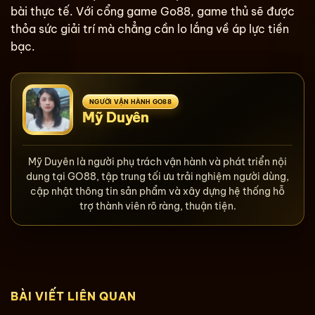
bài thực tế. Với cổng game Go88, game thủ sẽ được
thỏa sức giải trí mà chẳng cần lo lắng về áp lực tiền
bạc.
Mỹ Duyên
Mỹ Duyên là người phụ trách vận hành và phát triển nội
dung tại GO88, tập trung tối ưu trải nghiệm người dùng,
cập nhật thông tin sản phẩm và xây dựng hệ thống hỗ
trợ thành viên rõ ràng, thuận tiện.
BÀI VIẾT LIÊN QUAN