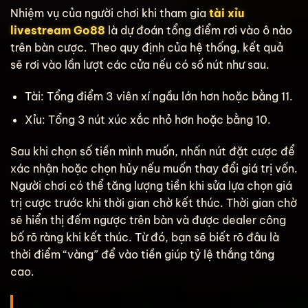
Nhiệm vụ của người chơi khi tham gia
tài xỉu
livestream Go88
là dự đoán tổng điểm rơi vào ô nào
trên bàn cược. Theo quy định của hệ thống, kết quả
sẽ rơi vào lần lượt các cửa nếu có số nút như sau.
Tài: Tổng điểm 3 viên xí ngầu lớn hơn hoặc bằng 11.
Xỉu: Tổng 3 nút xúc xắc nhỏ hơn hoặc bằng 10.
Sau khi chọn số tiền mình muốn, nhấn nút đặt cược để
xác nhận hoặc chọn hủy nếu muốn thay đổi giá trị vốn.
Người chơi có thể tăng lượng tiền khi sửa lựa chọn giá
trị cược trước khi thời gian chờ kết thúc. Thời gian chờ
sẽ hiển thị đếm ngược trên bàn và được dealer công
bố rõ ràng khi kết thúc. Từ đó, bạn sẽ biết rõ đâu là
thời điểm “vàng” để vào tiền giúp tỷ lệ thắng tăng
cao.