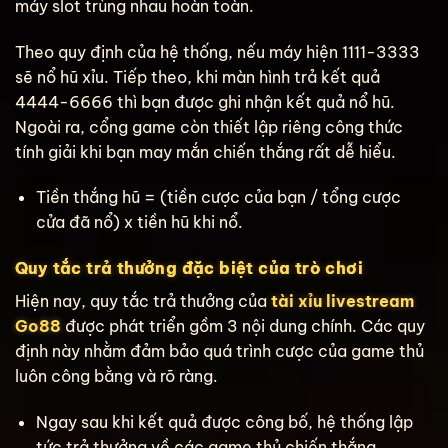
máy slot trùng nhau hoàn toàn.
Theo quy định của hệ thống, nếu máy hiện 1111-3333
sẽ nổ hũ xỉu. Tiếp theo, khi màn hình trả kết quả
4444-6666 thì bạn được ghi nhận kết quả nổ hũ.
Ngoài ra, cổng game còn thiết lập riêng công thức
tính giải khi bạn may mắn chiến thắng rất dễ hiểu.
Tiền thắng hũ = (tiền cược của bạn / tổng cược
cửa đã nổ) x tiền hũ khi nổ.
Quy tắc trả thưởng đặc biệt của trò chơi
Hiện nay, quy tắc trả thưởng của
tài xỉu livestream
Go88
được phát triển gồm 3 nội dung chính. Các quy
định này nhằm đảm bảo quá trình cược của game thủ
luôn công bằng và rõ ràng.
Ngay sau khi kết quả được công bố, hệ thống lập
tức trả thưởng về các game thủ chiến thắng.