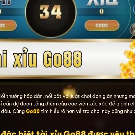
ổi thưởng hấp dẫn, nổi bật với luật chơi đơn giản nhưng m
chỉ cần dự đoán tổng điểm của các viên xúc xắc để giành c
n đấu. Cùng
Go88
tìm hiểu rõ hơn về trò chơi này cũng như
ặc biệt tài xỉu Go88 được yêu th