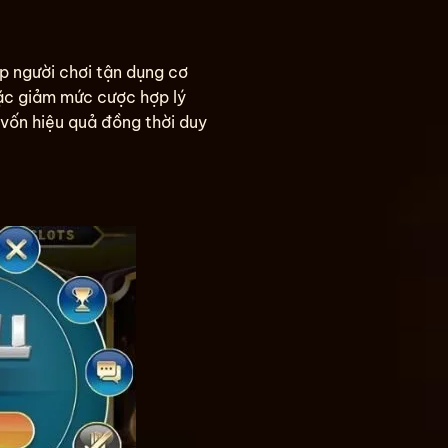
úp người chơi tận dụng cơ
oặc giảm mức cược hợp lý
vốn hiệu quả đồng thời duy