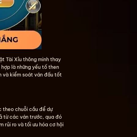
ật Tài Xỉu thông minh thay
ù hợp là những yếu tố then
in và kiểm soát ván đấu tốt
c theo chuỗi cầu để dự
ả từ các ván trước, qua đó
rủi ro và tối ưu hóa cơ hội