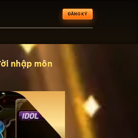
ĐĂNG KÝ
ười nhập môn