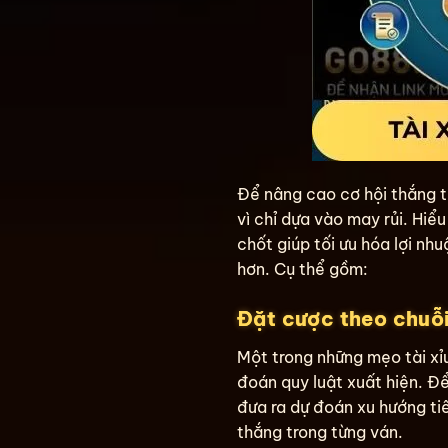
Để nâng cao cơ hội thắng t
vì chỉ dựa vào may rủi. Hiể
chốt giúp tối ưu hóa lợi nh
hơn. Cụ thể gồm:
Đặt cược theo chuỗi
Một trong những mẹo tài xỉ
đoán quy luật xuất hiện. Đ
đưa ra dự đoán xu hướng tiế
thắng trong từng ván.