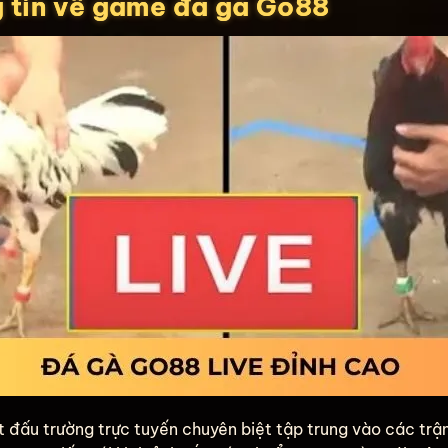
g tin về game đá gà Go88
đấu trường trực tuyến chuyên biệt tập trung vào các trận