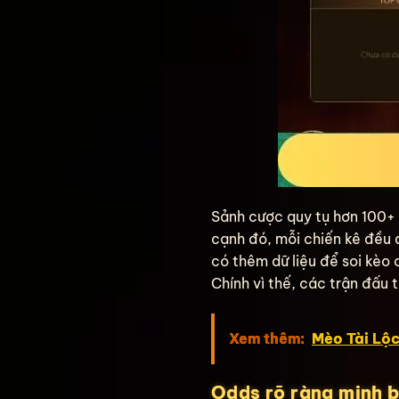
Sảnh cược quy tụ hơn 100+ 
cạnh đó, mỗi chiến kê đều đ
có thêm dữ liệu để soi kèo 
Chính vì thế, các trận đấu 
Xem thêm:
Mèo Tài Lộc
Odds rõ ràng minh b