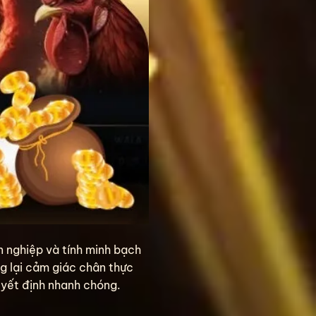
n nghiệp và tính minh bạch
g lại cảm giác chân thực
quyết định nhanh chóng.