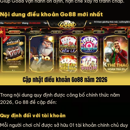
Giúp Go88 vận hành ổn định, hạn chế xảy ra tranh chấp.
Nội dung điều khoản Go88 mới nhất
Trong nội dung quy định được công bố chính thức năm
2026, Go 88 đề cập đến:
Quy định đối với tài khoản
Mỗi người chơi chỉ được sở hữu 01 tài khoản chính chủ duy