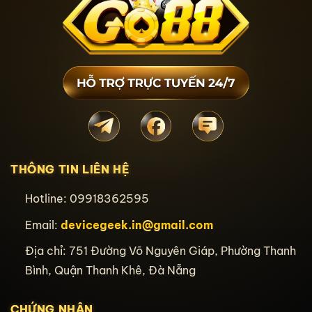
THÔNG TIN LIÊN HỆ
Hotline:
09918362595
Email:
devicegeek.in@gmail.com
Địa chỉ:
751 Đường Võ Nguyên Giáp, Phường Thanh
Bình, Quận Thanh Khê, Đà Nẵng
CHỨNG NHẬN