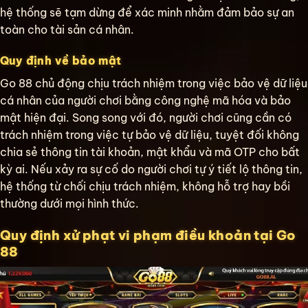
hệ thống sẽ tạm dừng để xác minh nhằm đảm bảo sự an
toàn cho tài sản cá nhân.
Quy định về bảo mật
Go 88 chủ động chịu trách nhiệm trong việc bảo vệ dữ liệu
cá nhân của người chơi bằng công nghệ mã hóa và bảo
mật hiện đại. Song song với đó, người chơi cũng cần có
trách nhiệm trong việc tự bảo vệ dữ liệu, tuyệt đối không
chia sẻ thông tin tài khoản, mật khẩu và mã OTP cho bất
kỳ ai. Nếu xảy ra sự cố do người chơi tự ý tiết lộ thông tin,
hệ thống từ chối chịu trách nhiệm, không hỗ trợ hay bồi
thường dưới mọi hình thức.
Quy định xử phạt vi phạm điều khoản tại Go
88