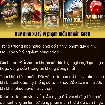
Trong trường hợp người chơi cố tình vi phạm quy định,
Go88 sẽ xử lý nghiêm bằng cách:
Cảnh cáo: Đối với tài khoản có dấu hiệu nghi ngờ gian lận
hoặc cung cấp thông tin không đồng nhất.
Tạm khóa tài khoản: Đối với tài khoản cố tình vi phạm sau
khi bị cảnh cáo, hệ thống sẽ tạm khóa để xác minh trước
khi khôi phục quyền truy cập.
Khóa tài khoản vĩnh viễn: Áp dụng đối với những tài khoản
có hành vi gian lận, sử dụng phần mềm thứ 3 để can thiệp