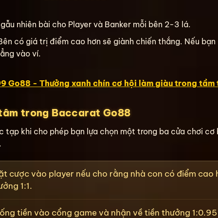
ngẫu nhiên bài cho Player và Banker mỗi bên 2-3 lá.
. Bên có giá trị điểm cao hơn sẽ giành chiến thắng. Nếu bạn
ẳng vào ví.
99 Go88 - Thưởng xanh chín cơ hội làm giàu trong tầm 
tâm trong Baccarat Go88
c tạp khi cho phép bạn lựa chọn một trong ba cửa chơi cơ
.
ặt cược vào player nếu cho rằng nhà con có điểm cao h
ưởng 1:1.
ng tiền vào cổng game và nhận về tiền thưởng 1:0.95 