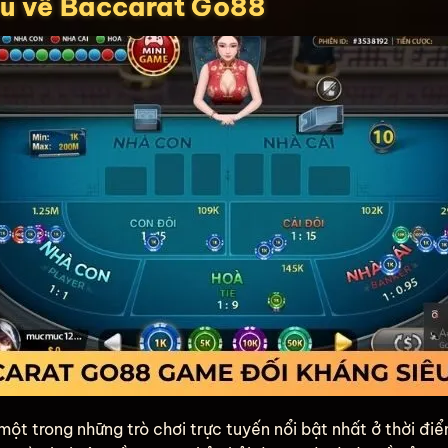
iệu về Baccarat Go88
ột trong những trò chơi trực tuyến nổi bật nhất ở thời điểm