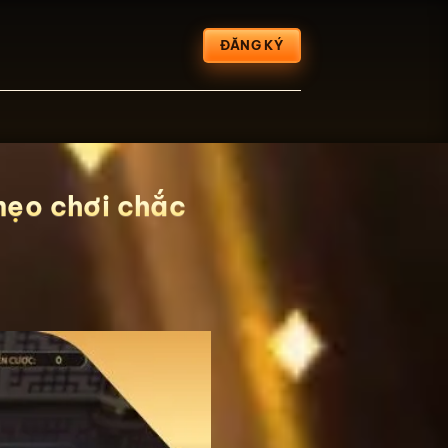
ĐĂNG KÝ
mẹo chơi chắc