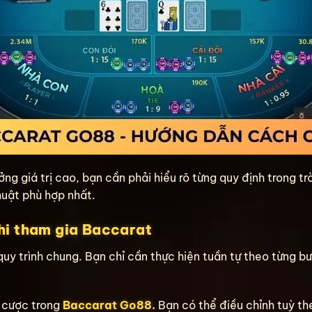
ng giá trị cao, bạn cần phải hiểu rõ từng quy định trong trò
uật phù hợp nhất.
khi tham gia Baccarat
quy trình chung. Bạn chỉ cần thực hiện tuần tự theo từng 
 cược trong
Baccarat Go88.
Bạn có thể điều chỉnh tuỳ t