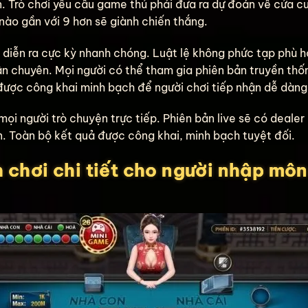
ản. Trò chơi yêu cầu game thủ phải đưa ra dự đoán về cửa 
nào gần với 9 hơn sẽ giành chiến thắng.
i diễn ra cực kỳ nhanh chóng. Luật lệ không phức tạp phù h
ân chuyên. Mọi người có thể tham gia phiên bản truyền thố
được công khai minh bạch để người chơi tiếp nhận dễ dàng
ọi người trò chuyện trực tiếp. Phiên bản live sẽ có deale
n. Toàn bộ kết quả được công khai, minh bạch tuyệt đối.
 chơi chi tiết cho người nhập mô